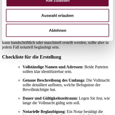
Alle zulassen
Postmortale Vollmacht
: Diese Vollmacht wird erst
nach dem Tod des Vollmachtgebers aktiv und kann in
speziellen Erbsituationen sinnvoll sein.
Auswahl erlauben
Wie erstelle ich eine Generalvollmacht?
Ablehnen
Die Erstellung einer Generalvollmacht sollte sorgfältig geplant und
idealerweise mit juristischer Beratung durchgeführt werden. Sie
kann handschriftlich oder maschinell erstellt werden, sollte aber in
jedem Fall notariell beglaubigt sein.
Checkliste für die Erstellung
Vollständige Namen und Adressen
: Beide Parteien
sollten klar identifizierbar sein.
Genaue Beschreibung des Umfangs
: Die Vollmacht
sollte detailliert auflisten, welche Befugnisse der
Bevollmächtigte hat.
Dauer und Gültigkeitszeitraum
: Legen Sie fest, wie
lange die Vollmacht gültig sein soll.
Notarielle Beglaubigung
: Ein Notar bestätigt die