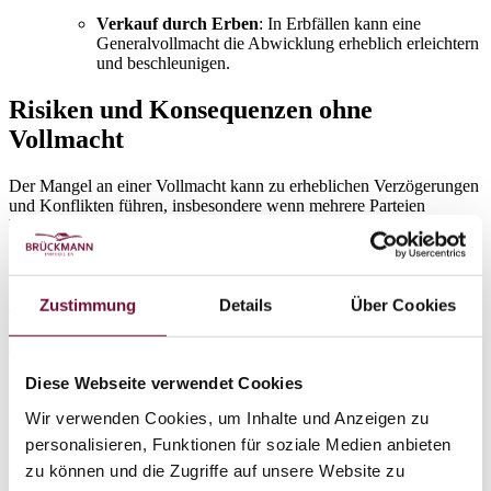
Verkauf durch Erben
: In Erbfällen kann eine
Generalvollmacht die Abwicklung erheblich erleichtern
und beschleunigen.
Risiken und Konsequenzen ohne
Vollmacht
Der Mangel an einer Vollmacht kann zu erheblichen Verzögerungen
und Konflikten führen, insbesondere wenn mehrere Parteien
beteiligt sind, wie es bei Erbschaften oft der Fall ist.
Streit um das Erbe
Zustimmung
Details
Über Cookies
Ohne eine klare Vollmacht kann es zu erbitterten
Auseinandersetzungen zwischen den Erben kommen. Dies kann
den Verkaufsprozess der Immobilie erheblich verzögern und sogar
gerichtliche Schritte erforderlich machen.
Diese Webseite verwendet Cookies
Unklare Verkaufsabsichten
Wir verwenden Cookies, um Inhalte und Anzeigen zu
personalisieren, Funktionen für soziale Medien anbieten
Wenn der Eigentümer nicht in der Lage ist, seine Absichten klar zu
zu können und die Zugriffe auf unsere Website zu
kommunizieren, etwa aufgrund von Krankheit, kann dies zu