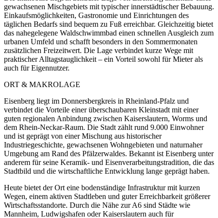
gewachsenen Mischgebiets mit typischer innerstädtischer Bebauung.
Einkaufsmöglichkeiten, Gastronomie und Einrichtungen des
täglichen Bedarfs sind bequem zu Fuß erreichbar. Gleichzeitig bietet
das nahegelegene Waldschwimmbad einen schnellen Ausgleich zum
urbanen Umfeld und schafft besonders in den Sommermonaten
zusätzlichen Freizeitwert. Die Lage verbindet kurze Wege mit
praktischer Alltagstauglichkeit – ein Vorteil sowohl für Mieter als
auch für Eigennutzer.
ORT & MAKROLAGE
Eisenberg liegt im Donnersbergkreis in Rheinland-Pfalz und
verbindet die Vorteile einer überschaubaren Kleinstadt mit einer
guten regionalen Anbindung zwischen Kaiserslautern, Worms und
dem Rhein-Neckar-Raum. Die Stadt zählt rund 9.000 Einwohner
und ist geprägt von einer Mischung aus historischer
Industriegeschichte, gewachsenen Wohngebieten und naturnaher
Umgebung am Rand des Pfälzerwaldes. Bekannt ist Eisenberg unter
anderem für seine Keramik- und Eisenverarbeitungstradition, die das
Stadtbild und die wirtschaftliche Entwicklung lange geprägt haben.
Heute bietet der Ort eine bodenständige Infrastruktur mit kurzen
Wegen, einem aktiven Stadtleben und guter Erreichbarkeit größerer
Wirtschaftsstandorte. Durch die Nähe zur A6 sind Städte wie
Mannheim, Ludwigshafen oder Kaiserslautern auch für