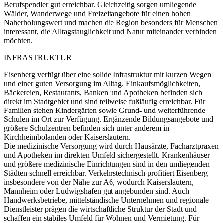
Berufspendler gut erreichbar. Gleichzeitig sorgen umliegende
Wälder, Wanderwege und Freizeitangebote für einen hohen
Naherholungswert und machen die Region besonders für Menschen
interessant, die Alltagstauglichkeit und Natur miteinander verbinden
möchten.
INFRASTRUKTUR
Eisenberg verfügt über eine solide Infrastruktur mit kurzen Wegen
und einer guten Versorgung im Alltag. Einkaufsmöglichkeiten,
Bäckereien, Restaurants, Banken und Apotheken befinden sich
direkt im Stadtgebiet und sind teilweise fußläufig erreichbar. Für
Familien stehen Kindergärten sowie Grund- und weiterführende
Schulen im Ort zur Verfügung. Ergänzende Bildungsangebote und
größere Schulzentren befinden sich unter anderem in
Kirchheimbolanden oder Kaiserslautern.
Die medizinische Versorgung wird durch Hausärzte, Facharztpraxen
und Apotheken im direkten Umfeld sichergestellt. Krankenhäuser
und größere medizinische Einrichtungen sind in den umliegenden
Städten schnell erreichbar. Verkehrstechnisch profitiert Eisenberg
insbesondere von der Nähe zur A6, wodurch Kaiserslautern,
Mannheim oder Ludwigshafen gut angebunden sind. Auch
Handwerksbetriebe, mittelständische Unternehmen und regionale
Dienstleister prägen die wirtschaftliche Struktur der Stadt und
schaffen ein stabiles Umfeld für Wohnen und Vermietung. Für